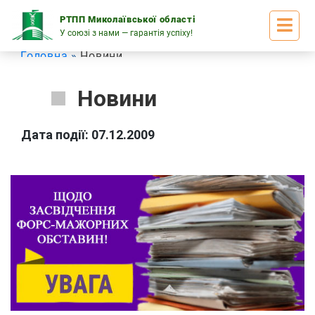
Skip
to
РТПП Миколаївської області
content
У союзі з нами — гарантія успіху!
Головна
Новини
Новини
Дата події: 07.12.2009