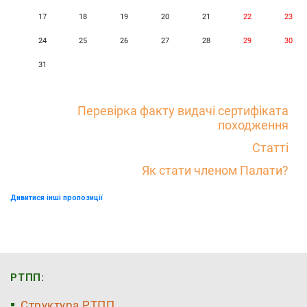
17
18
19
20
21
22
23
24
25
26
27
28
29
30
31
Перевірка факту видачі сертифіката
походження
Статті
Як стати членом Палати?
Дивитися інші пропозиції
РТПП:
Структура РТПП