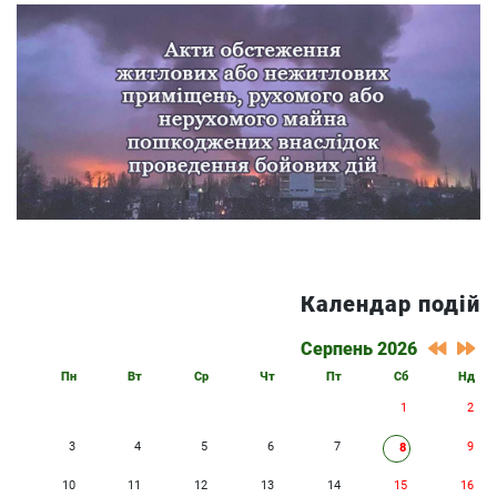
Календар подій
Серпень 2026
Пн
Вт
Ср
Чт
Пт
Сб
Нд
1
2
3
4
5
6
7
9
8
10
11
12
13
14
15
16