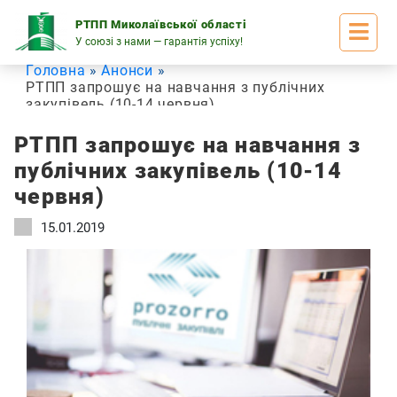
Skip
to
РТПП Миколаївської області
content
У союзі з нами — гарантія успіху!
Головна
Анонси
РТПП запрошує на навчання з публічних
закупівель (10-14 червня)
РТПП запрошує на навчання з
публічних закупівель (10-14
червня)
15.01.2019