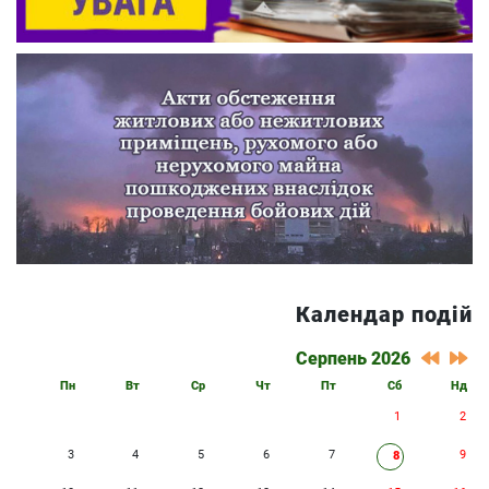
Календар подій
Серпень 2026
Пн
Вт
Ср
Чт
Пт
Сб
Нд
1
2
3
4
5
6
7
9
8