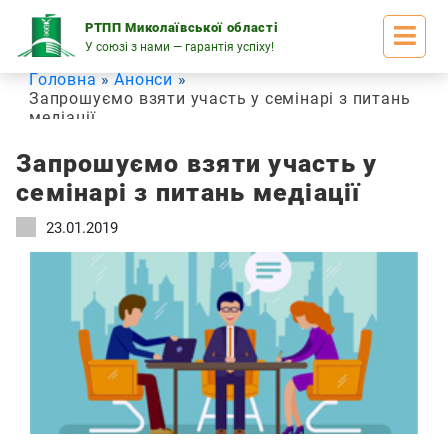
Skip
to
РТПП Миколаївської області
content
У союзі з нами — гарантія успіху!
Головна
Анонси
Запрошуємо взяти участь у семінарі з питань
медіації
Запрошуємо взяти участь у
семінарі з питань медіації
23.01.2019