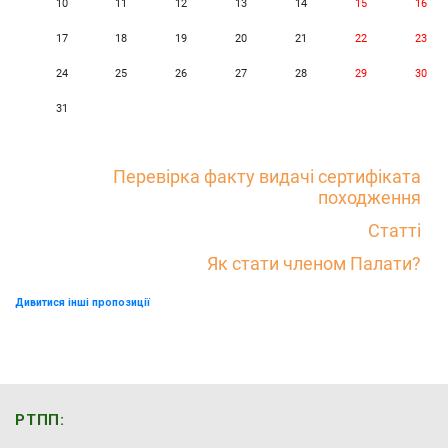
10
11
12
13
14
15
16
17
18
19
20
21
22
23
24
25
26
27
28
29
30
31
Перевірка факту видачі сертифіката
походження
Статті
Як стати членом Палати?
Дивитися інші пропозиції
РТПП: