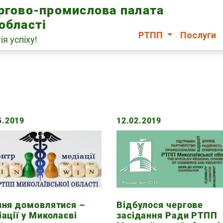
оргово-промислова палата
області
РТПП
Послуги
ія успіху!
5.2019
12.02.2019
ння домовлятися –
Відбулося чергове
ації у Миколаєві
засідання Ради РТПП