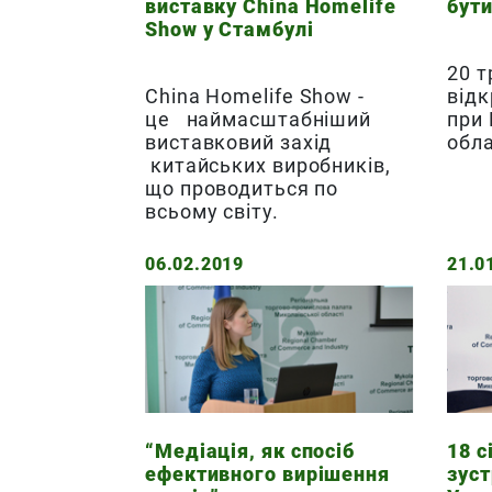
виставку China Homelife
бути
Show у Стамбулі
20 т
China Homelife Show -
відк
це наймасштабніший
при
виставковий захід
обла
китайських виробників,
що проводиться по
всьому світу.
06.02.2019
21.0
“Медіація, як спосіб
18 с
ефективного вирішення
зуст