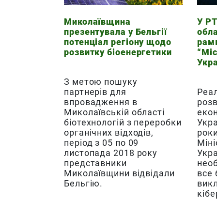
Миколаївщина
У Р
презентувала у Бельгії
обла
потенціал регіону щодо
рам
розвитку біоенергетики
“Міс
Укра
З метою пошуку
партнерів для
Реал
впровадження в
розв
Миколаївській області
екон
біотехнологій з переробки
Укра
органічних відходів,
роки
період з 05 по 09
Міні
листопада 2018 року
Укра
представники
необ
Миколаївщини відвідали
все 
Бельгію.
викл
кібе