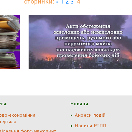
сторинки:
«
1
2
3
4
ги:
Новини:
ово-економічна
Анонси подій
пертиза
Новини РТПП
відчення форс-мажорних