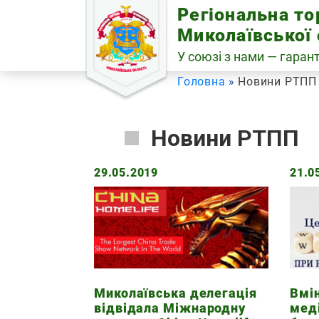
Skip
Регіональна т
to
Миколаївської 
content
У союзі з нами — гарант
Головна
Новини РТПП
Новини РТПП
29.05.2019
21.0
Миколаївська делегація
Вмі
відвідала Міжнародну
меді