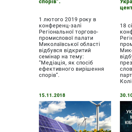
спорів”.
Укр
цен
1 лютого 2019 року в
конференц-залі
18 с
Регіональної торгово-
кон
промислової палати
Регі
Миколаївської області
про
відбувся відкритий
Мико
семінар на тему:
відб
“Медіація, як спосіб
през
ефективного вирішення
сло
спорів”.
пар
Кол
15.11.2018
30.1