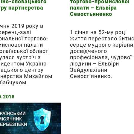
аїно-словацького
торгово-промислової
тру партнерства
палати – Ельвіра
Севостьяненко
ічня 2019 року в
ференц-залі
1 січня на 52-му році
ональної торгово-
життя перестало бити
мислової палати
серце мудрого керівни
лаївської області
досвідченого
улася зустріч з
професіонала, чудової
идентом Україно-
людини – Ельвіри
вацького центру
Зейдулахівни
тнерства Михайлом
Севост’яненко.
ібабчуком.
0.2018