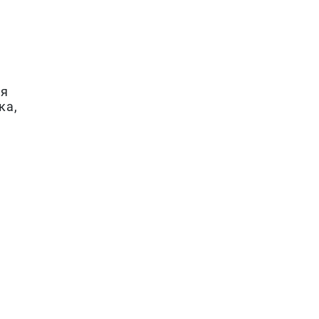
ся
ка,