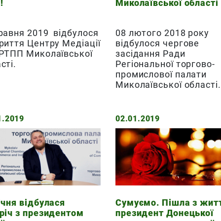
!
Миколаївської області
равня 2019 відбулося
08 лютого 2018 року
риття Центру Медіації
відбулося чергове
 РТПП Миколаївської
засідання Ради
сті.
Регіональної торгово-
промислової палати
Миколаївської області
1.2019
02.01.2019
ічня відбулася
Сумуємо. Пішла з жит
річ з президентом
президент Донецької