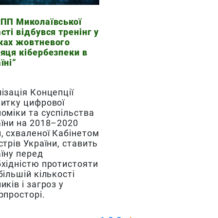
ТПП Миколаївської
сті відбувся тренінг у
ках жовтневого
яця кібербезпеки в
їні”
ізація Концепції
итку цифрової
оміки та суспільства
їни на 2018–2020
, схваленої Кабінетом
стрів України, ставить
їну перед
хідністю протистояти
більшій кількості
иків і загроз у
рпросторі.