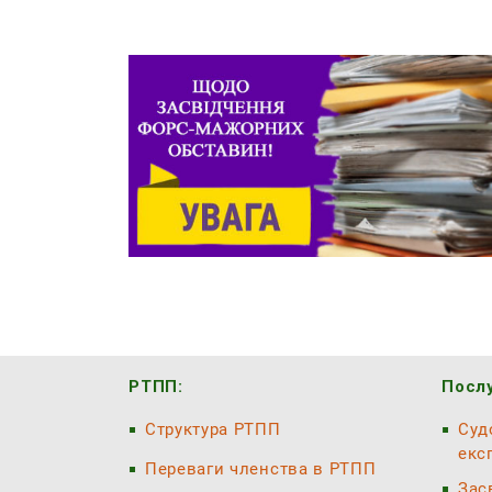
РТПП:
Послу
Структура РТПП
Суд
екс
Переваги членства в РТПП
Зас