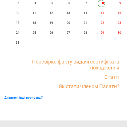
3
4
5
6
7
9
8
10
11
12
13
14
15
16
17
18
19
20
21
22
23
24
25
26
27
28
29
30
31
Перевірка факту видачі сертифіката
походження
Статті
Як стати членом Палати?
Дивитися інші пропозиції