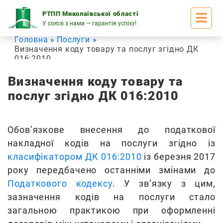
Skip
to
РТПП Миколаївської області
content
У союзі з нами — гарантія успіху!
Головна
Послуги
Визначення коду товару та послуг згідно ДК
016:2010
Визначення коду товару та
послуг згідно ДК 016:2010
Обов’язкове внесення до податкової
накладної кодів на послуги згідно із
класифікатором ДК 016:2010
із березня 2017
року передбачено останніми змінами до
Податкового кодексу
. У зв’язку з цим,
зазначення кодів на послуги стало
загальною практикою при оформленні